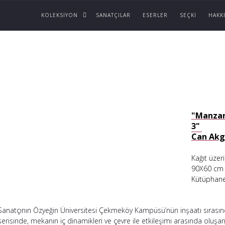
KOLEKSIYON
SANATÇILAR
ESERLER
SEÇKI
HAKK
"Manzar
3"
Can Ak
Kağıt üzer
90X60 cm
Kütüphan
Sanatçının Özyeğin Üniversitesi Çekmeköy Kampüsü’nün inşaatı sırasınd
serisinde, mekanın iç dinamikleri ve çevre ile etkileşimi arasında oluşan