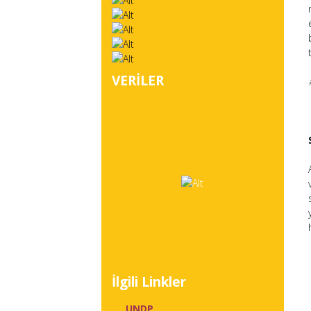
VERİLER
İlgili Linkler
UNDP