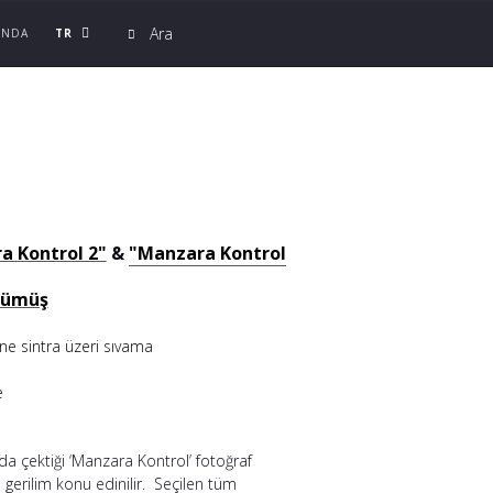
TR
INDA
a Kontrol 2"
&
"Manzara Kontrol
gümüş
ine sintra üzeri sıvama
e
a çektiği ‘Manzara Kontrol’ fotoğraf
 gerilim konu edinilir. Seçilen tüm