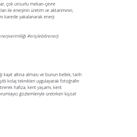
nlar, çok unsurlu mekan-çevre
arı ile enerjinin üretim ve aktarımının;
nı karede yakalanarak enerji
iverimliliği #erişilebilirenerji
kayıt altına alması ve bunun bellek, tarih
şitli kolaj teknikleri uygulayarak fotoğrafın
iştirerek hafıza, kent yaşamı, kent
rumlayıcı gözlemleriyle üretirken kişisel