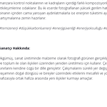
manzara kontrol noktalarının ve kadrajların içerdiği farklı kompozisyo
etkileşimlerine odaklanır. Bu iki eserde fotoğraflanan yüksek gerilim hatl
binanın içinden cama yansıyan aydınlatmalarla ise enerjinin tüketimi ay
tartışmalarına zemin hazırlanır.
#temizenerji #düşükkarbonluenerji #enerjigüvenliği #enerjiyoksulluğu #enerj
Sanatçı Hakkında:
Akgümüş, sanat üretiminde malzeme olarak fotoğrafı görünen gerçekliği 
ve toplum ile olan ilişkileri üzerinden yeniden üretilmesi için kullanır. Çe
sınırlarını kendine özgü bir dille genişletir. Çalışmalarını sürekli yer değ
yaşamının doğal döngüsü ve bireyler üzerindeki etkilerini mesafeli ve yo
hafızasıyla ortak hafıza arasında yeni ilişkiler kurmayı amaçlar.