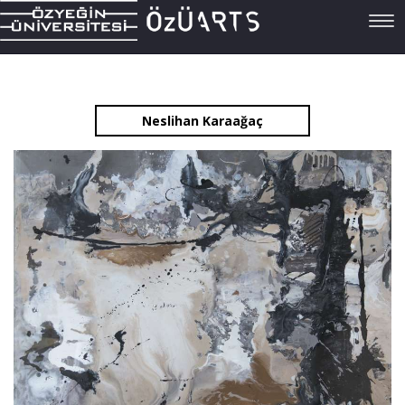
Tog
navi
Neslihan Karaağaç