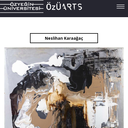
Tog
navi
Neslihan Karaağaç