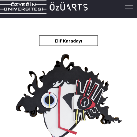
Tog
navi
Elif Karadayı