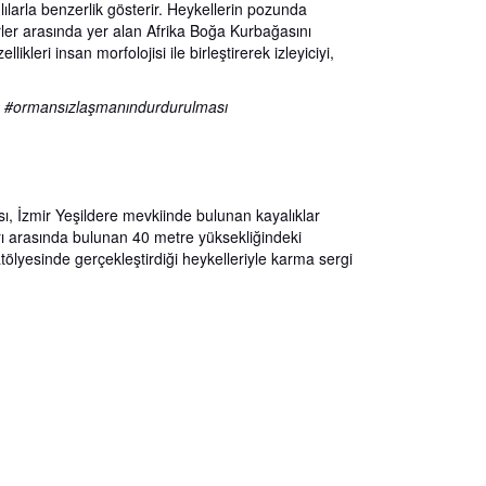
lılarla benzerlik gösterir. Heykellerin pozunda
ürler arasında yer alan Afrika Boğa Kurbağasını
llikleri insan morfolojisi ile birleştirerek izleyiciyi,
sı #ormansızlaşmanındurdurulması
sı, İzmir Yeşildere mevkiinde bulunan kayalıklar
rı arasında bulunan 40 metre yüksekliğindeki
atölyesinde gerçekleştirdiği heykelleriyle karma sergi