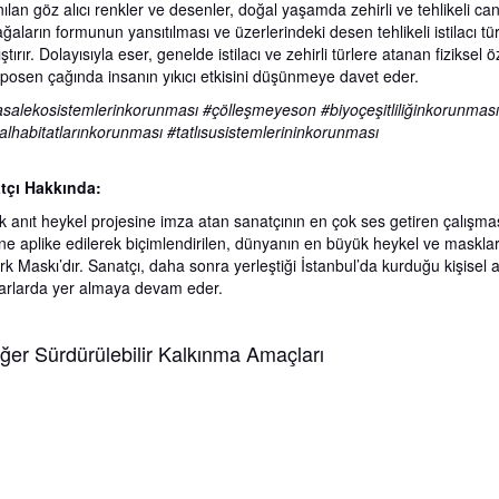
nılan göz alıcı renkler ve desenler, doğal yaşamda zehirli ve tehlikeli can
ğaların formunun yansıtılması ve üzerlerindeki desen tehlikeli istilacı t
ştırır. Dolayısıyla eser, genelde istilacı ve zehirli türlere atanan fiziksel öze
posen çağında insanın yıkıcı etkisini düşünmeye davet eder.
asalekosistemlerinkorunması #çölleşmeyeson #biyoçeşitliliğinkorunma
lhabitatlarınkorunması #tatlısusistemlerininkorunması
tçı Hakkında:
k anıt heykel projesine imza atan sanatçının en çok ses getiren çalışma
ne aplike edilerek biçimlendirilen, dünyanın en büyük heykel ve maskla
rk Maskı’dır. Sanatçı, daha sonra yerleştiği İstanbul’da kurduğu kişisel 
arlarda yer almaya devam eder.
 Diğer Sürdürülebilir Kalkınma Amaçları