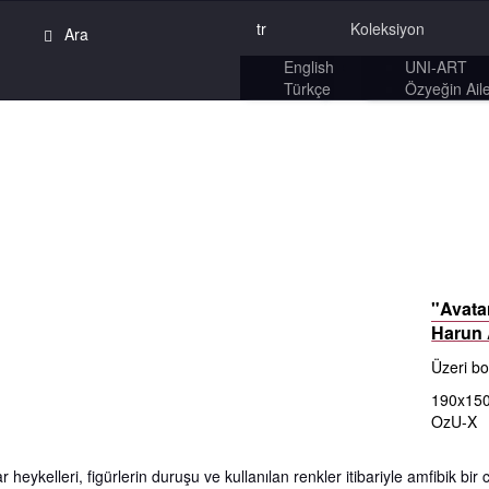
tr
Koleksiyon
English
UNI-ART
Türkçe
Özyeğin Aile
"Avata
Harun
Üzeri bo
190x15
OzU-X
r heykelleri, figürlerin duruşu ve kullanılan renkler itibariyle amfibik bir 