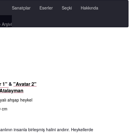
Sanatçılar
Eserler
Seçki
Hakkında
 Arşivi
r 1"
&
"Avatar 2"
 Atalayman
yalı ahşap heykel
0 cm
canlının insanla birleşmiş halini andırır. Heykellerde