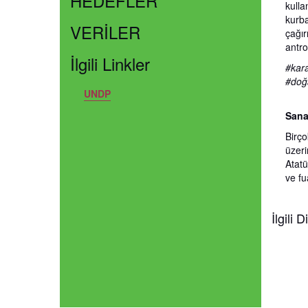
HEDEFLER
kulla
kurba
VERİLER
çağırı
antro
İlgili Linkler
#kar
#doğa
UNDP
Sana
Birço
üzeri
Atatü
ve fu
İlgili