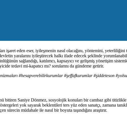
ı işaret eden eser, iyileşmenin nasıl olacağını, yöntemini, yeterliliği
vletin yaralarını iyileştirecek halkı ifade edecek şeklinde yorumlanabil
lüğünün sağlandığı, katılımcı, kapsayıcı ve gelişmiş yönetişim sistemler
yicide tedavi mi-kapatıcı mı? sorularını da gündeme getirir.
izmaları #hesapverebilirkurumlar #şeffafkurumlar #şiddeteson #yols
tiren Saniye Dönmez, sosyolojik konuları bir cambaz gibi titizlikle inc
östergeleri yok sayarak beklentileri ters yüz eden sanatçı, zamana tanı
n sürecin müdahale ile nasıl bir boyuta taşındığını araştırır.