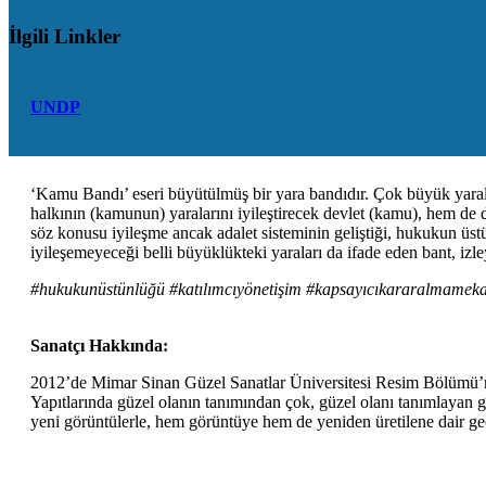
İlgili Linkler
UNDP
‘Kamu Bandı’ eseri büyütülmüş bir yara bandıdır. Çok büyük yaralar
halkının (kamunun) yaralarını iyileştirecek devlet (kamu), hem de de
söz konusu iyileşme ancak adalet sisteminin geliştiği, hukukun üstün
iyileşemeyeceği belli büyüklükteki yaraları da ifade eden bant, izle
#hukukunüstünlüğü #katılımcıyönetişim #kapsayıcıkararalmamekan
Sanatçı Hakkında:
2012’de Mimar Sinan Güzel Sanatlar Üniversitesi Resim Bölümü’nü bi
Yapıtlarında güzel olanın tanımından çok, güzel olanı tanımlayan g
yeni görüntülerle, hem görüntüye hem de yeniden üretilene dair geçe