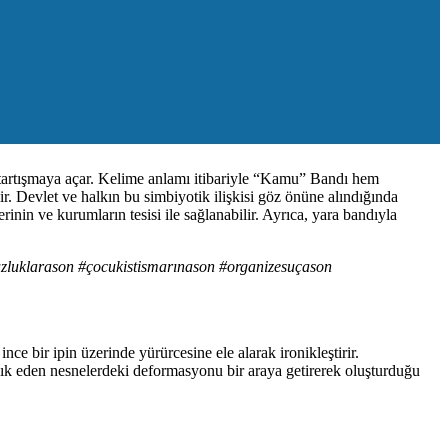
ni tartışmaya açar. Kelime anlamı itibariyle “Kamu” Bandı hem
ir. Devlet ve halkın bu simbiyotik ilişkisi göz önüne alındığında
inin ve kurumların tesisi ile sağlanabilir. Ayrıca, yara bandıyla
uzluklarason #çocukistismarınason #organizesuçason
e bir ipin üzerinde yürürcesine ele alarak ironikleştirir.
klık eden nesnelerdeki deformasyonu bir araya getirerek oluşturduğu