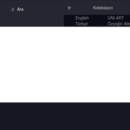
tr
Koleksiyon
English
UNI-ART
Türkçe
Özyeğin Aile