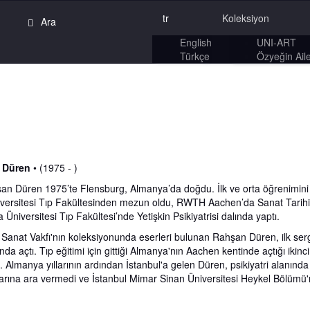
tr
Koleksiyon
English
UNI-ART
Türkçe
Özyeğin Aile
 Düren
• (1975 - )
an Düren 1975’te Flensburg, Almanya’da doğdu. İlk ve orta öğrenimini 
versitesi Tıp Fakültesinden mezun oldu, RWTH Aachen’da Sanat Tarihi, F
Üniversitesi Tıp Fakültesi’nde Yetişkin Psikiyatrisi dalında yaptı.
Sanat Vakfı'nın koleksiyonunda eserleri bulunan Rahşan Düren, ilk sergi
ında açtı. Tıp eğitimi için gittiği Almanya'nın Aachen kentinde açtığı iki
ştı. Almanya yıllarının ardından İstanbul'a gelen Düren, psikiyatri alanınd
arına ara vermedi ve İstanbul Mimar Sinan Üniversitesi Heykel Bölümü'n