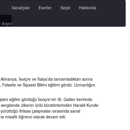
Sanatçılar
Eserler
Seçki
Hakkında
 Arşivi
Almanya, İsviçre ve İtalya’da tamamladıktan sonra
elsefe ve Siyaset Bilimi eğitimi gördü. Uzmanlığını
sini eğitim gördüğü İsviçre'nin St. Gallen kentinde
nci sergisinde ülkenin ünlü küratörlerinden Harald Kunde
a yürüttüğü ihtisas çalışmaları sırasında sanat
e misafir öğrenci olarak devam etti.